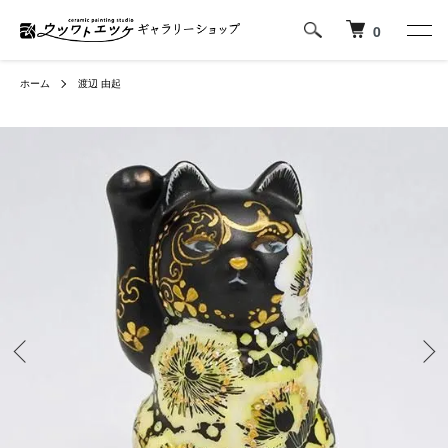
0
ホーム
渡辺 由起