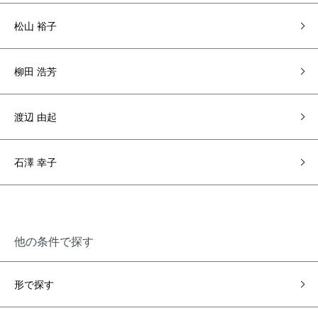
松山 裕子
柳田 浩芳
渡辺 由起
石澤 幸子
他の条件で探す
形で探す