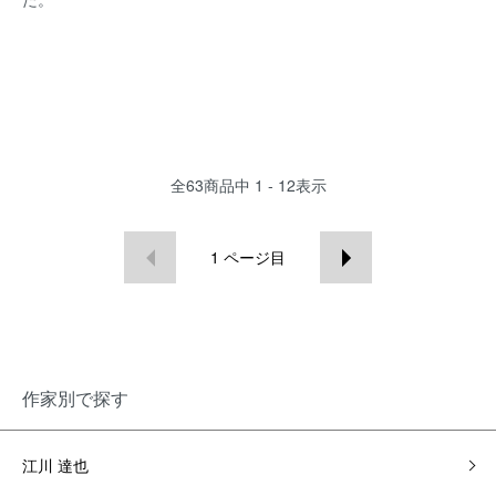
全
63
商品中
1 - 12
表示
1
ページ目
作家別で探す
江川 達也