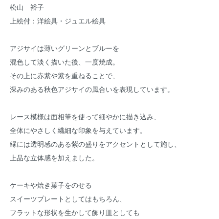
松山 裕子
上絵付：洋絵具・ジュエル絵具
アジサイは薄いグリーンとブルーを
混色して淡く描いた後、一度焼成。
その上に赤紫や紫を重ねることで、
深みのある秋色アジサイの風合いを表現しています。
レース模様は面相筆を使って細やかに描き込み、
全体にやさしく繊細な印象を与えています。
縁には透明感のある紫の盛りをアクセントとして施し、
上品な立体感を加えました。
ケーキや焼き菓子をのせる
スイーツプレートとしてはもちろん、
フラットな形状を生かして飾り皿としても