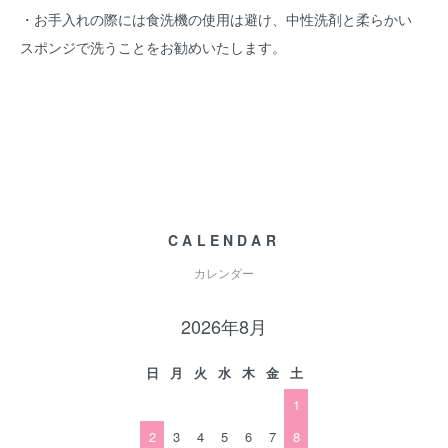
・お手入れの際には食洗機の使用は避け、中性洗剤と柔らかい
スポンジで洗うことをお勧めいたします。
CALENDAR
カレンダー
2026年8月
日
月
火
水
木
金
土
1
2
3
4
5
6
7
8