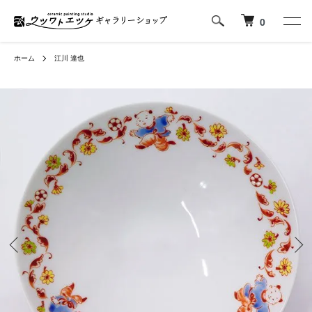
0
ホーム
江川 達也