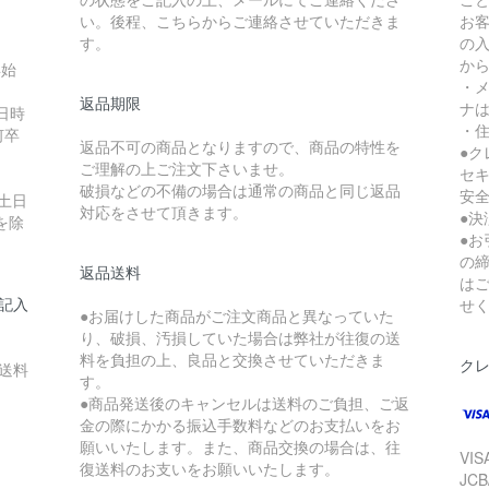
い。後程、こちらからご連絡させていただきま
お
す。
の入
か
年始
・
返品期限
ナは
日時
・
何卒
返品不可の商品となりますので、商品の特性を
●ク
ご理解の上ご注文下さいませ。
セ
破損などの不備の場合は通常の商品と同じ返品
安
土日
対応をさせて頂きます。
●
を除
●
の
返品送料
は
記入
せ
●お届けした商品がご注文商品と異なっていた
り、破損、汚損していた場合は弊社が往復の送
料を負担の上、良品と交換させていただきま
ク
送料
す。
●商品発送後のキャンセルは送料のご負担、ご返
金の際にかかる振込手数料などのお支払いをお
願いいたします。また、商品交換の場合は、往
VIS
復送料のお支いをお願いいたします。
JCB