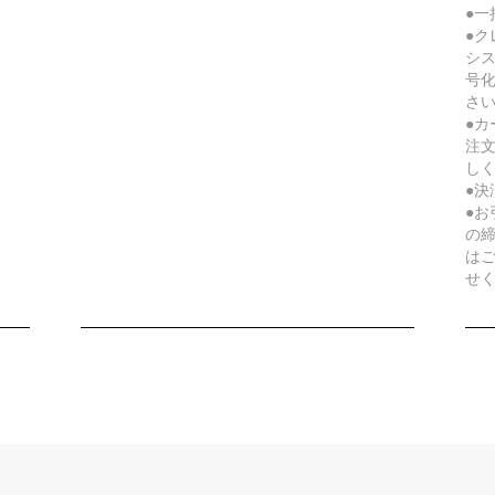
●
●ク
シ
号
さ
●
注
し
●
●
の
は
せ