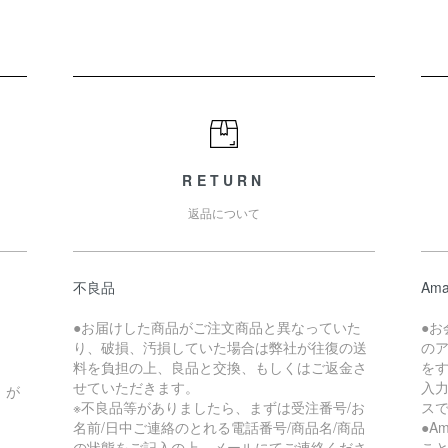
RETURN
返品について
不良品
Ama
●お届けした商品がご注文商品と異なっていた
●お
り、破損、汚損していた場合は弊社が往復の送
の
料を負担の上、良品と交換、もしくはご返金さ
を
せていただきます。
入
）が
※不良品等がありましたら、まずは受注番号/お
ス
名前/日中ご連絡のとれる電話番号/商品名/商品
●A
の状態をご記入の上、メールにてご連絡くださ
こと