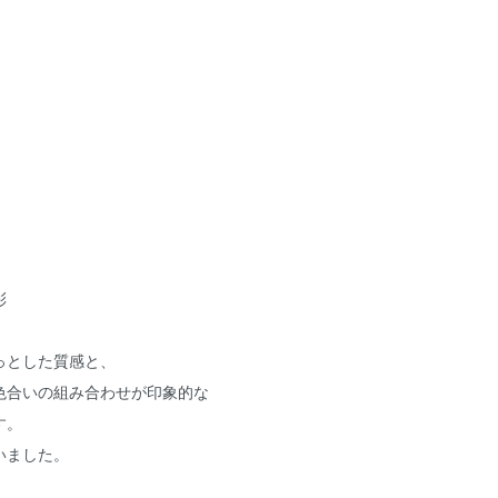
彩
っとした質感と、
色合いの組み合わせが印象的な
す。
いました。