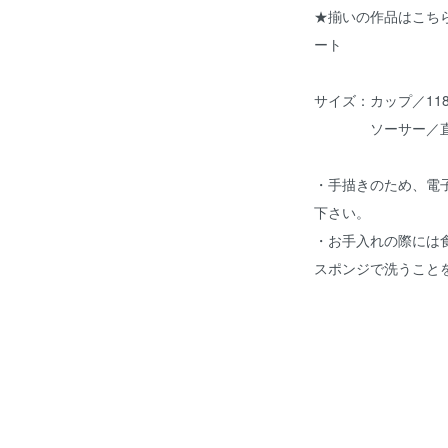
★揃いの作品はこち
ート
サイズ：カップ／118
ソーサー／直径1
・手描きのため、電
下さい。
・お手入れの際には
スポンジで洗うこと