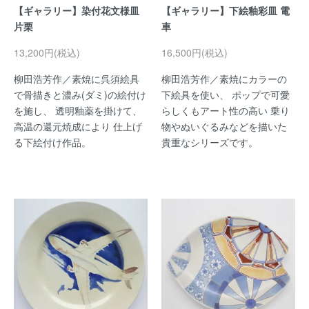
【ギャラリー】染付花文様皿
【ギャラリー】下絵釉彩皿 電
片栗
車
13,200円(税込)
16,500円(税込)
柳田浩芳作／素焼に呉須絵具
柳田浩芳作／素焼にカラーの
で骨描きと濃み(ダミ)の絵付け
下絵具を使い、 ポップで可愛
を施し、 透明釉薬を掛けて、
らしくもアート性の高い 乗り
高温の還元焼成により 仕上げ
物やぬいぐるみなどを描いた
る下絵付け作品。
貴重なシリーズです。