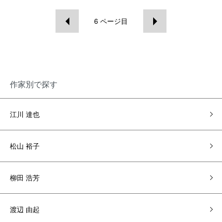
6
ページ目
作家別で探す
江川 達也
松山 裕子
柳田 浩芳
渡辺 由起