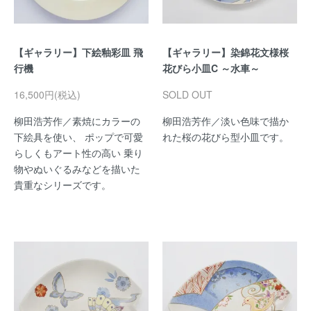
【ギャラリー】下絵釉彩皿 飛
【ギャラリー】染錦花文様桜
行機
花びら小皿C ～水車～
16,500円(税込)
SOLD OUT
柳田浩芳作／素焼にカラーの
柳田浩芳作／淡い色味で描か
下絵具を使い、 ポップで可愛
れた桜の花びら型小皿です。
らしくもアート性の高い 乗り
物やぬいぐるみなどを描いた
貴重なシリーズです。