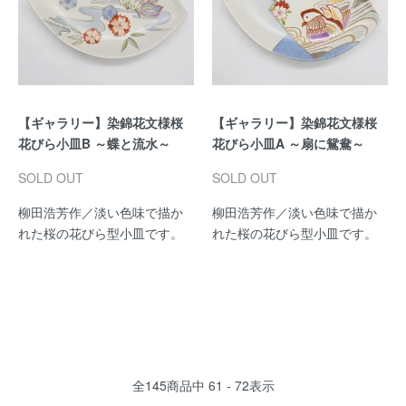
【ギャラリー】染錦花文様桜
【ギャラリー】染錦花文様桜
花びら小皿B ～蝶と流水～
花びら小皿A ～扇に鴛鴦～
SOLD OUT
SOLD OUT
柳田浩芳作／淡い色味で描か
柳田浩芳作／淡い色味で描か
れた桜の花びら型小皿です。
れた桜の花びら型小皿です。
全
145
商品中
61 - 72
表示