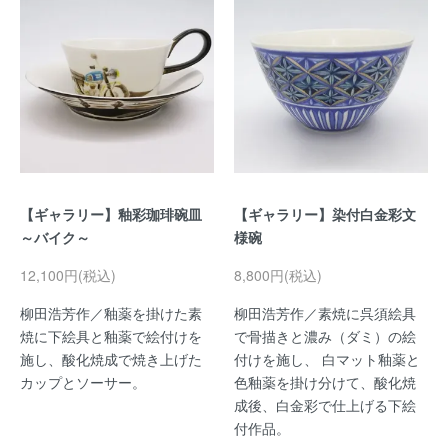
【ギャラリー】釉彩珈琲碗皿
【ギャラリー】染付白金彩文
～バイク～
様碗
12,100円(税込)
8,800円(税込)
柳田浩芳作／釉薬を掛けた素
柳田浩芳作／素焼に呉須絵具
焼に下絵具と釉薬で絵付けを
で骨描きと濃み（ダミ）の絵
施し、酸化焼成で焼き上げた
付けを施し、 白マット釉薬と
カップとソーサー。
色釉薬を掛け分けて、酸化焼
成後、白金彩で仕上げる下絵
付作品。