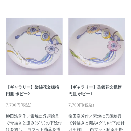
【ギャラリー】染錦花文様楕
【ギャラリー】染錦花文様楕
円皿 ポピー2
円皿 ポピー1
7,700円(税込)
7,700円(税込)
柳田浩芳作／素焼に呉須絵具
柳田浩芳作／素焼に呉須絵具
で骨描きと濃み(ダミ)の下絵付
で骨描きと濃み(ダミ)の下絵付
けを施し、 白マット釉薬を掛
けを施し、 白マット釉薬を掛