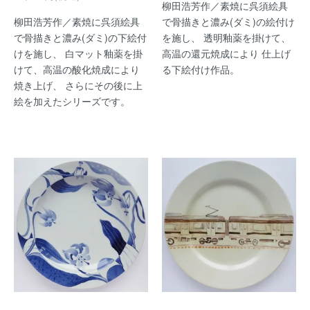
柳田浩芳作／素焼に呉須絵具
柳田浩芳作／素焼に呉須絵具
で骨描きと濃み(ダミ)の絵付け
で骨描きと濃み(ダミ)の下絵付
を施し、 透明釉薬を掛けて、
けを施し、 白マット釉薬を掛
高温の還元焼成により 仕上げ
けて、高温の酸化焼成により
る下絵付け作品。
焼き上げ、 さらにその後に上
絵を加えたシリーズです。