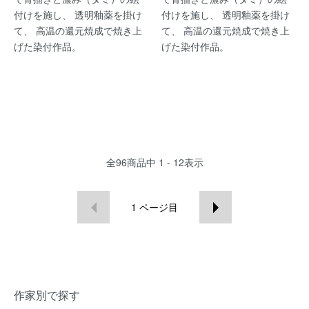
付けを施し、 透明釉薬を掛け
付けを施し、 透明釉薬を掛け
て、 高温の還元焼成で焼き上
て、 高温の還元焼成で焼き上
げた染付作品。
げた染付作品。
全
96
商品中
1 - 12
表示
1
ページ目
作家別で探す