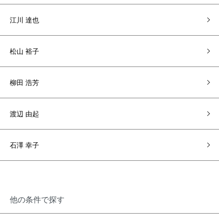
江川 達也
松山 裕子
柳田 浩芳
渡辺 由起
石澤 幸子
他の条件で探す