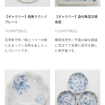
【ギャラリー】桜鳥ラウンド
【ギャラリー】染付鳥花文様
プレート
角皿
13,200円(税込)
13,200円(税込)
石澤幸子作／桜とベリーの枝
柳田浩芳作／平皿の縁を額縁
に止まっている鳥をあしらっ
に見立てて全面に染付を施し
たプレートです。
た角平皿です。