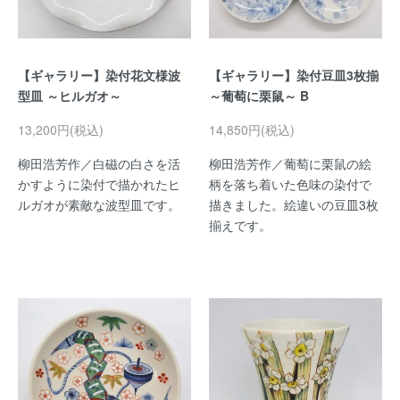
【ギャラリー】染付花文様波
【ギャラリー】染付豆皿3枚揃
型皿 ～ヒルガオ～
～葡萄に栗鼠～ B
13,200円(税込)
14,850円(税込)
柳田浩芳作／白磁の白さを活
柳田浩芳作／葡萄に栗鼠の絵
かすように染付で描かれたヒ
柄を落ち着いた色味の染付で
ルガオが素敵な波型皿です。
描きました。絵違いの豆皿3枚
揃えです。