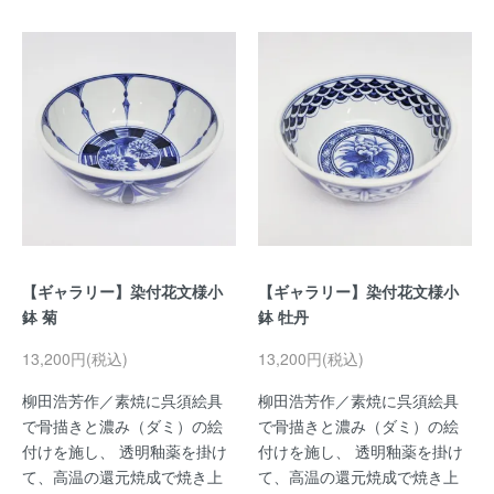
【ギャラリー】染付花文様小
【ギャラリー】染付花文様小
鉢 菊
鉢 牡丹
13,200円(税込)
13,200円(税込)
柳田浩芳作／素焼に呉須絵具
柳田浩芳作／素焼に呉須絵具
で骨描きと濃み（ダミ）の絵
で骨描きと濃み（ダミ）の絵
付けを施し、 透明釉薬を掛け
付けを施し、 透明釉薬を掛け
て、高温の還元焼成で焼き上
て、高温の還元焼成で焼き上