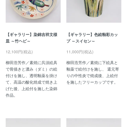
【ギャラリー】染錦吉祥文様
【ギャラリー】色絵釉彩カッ
皿 ～竹ヘビ～
プ ～スイセン～
12,100円(税込)
11,000円(税込)
柳田浩芳作／素焼に呉須絵具
柳田浩芳作／素焼に下絵具と
で骨描きと濃み（ダミ）の絵
釉薬で絵付けを施し、 還元寄
付けを施し、透明釉薬を掛け
りの中性炎で焼成後、上絵付
て、高温の酸化焼成で焼き上
を施したフリーカップです。
げた後、上絵付を施した染錦
作品。